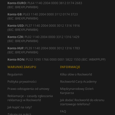
Konto EURO:
PL64 1140 2004 0000 3812 0174 2683
(BIC: BREXPLPWMBK)
Konto GB:
PL63 1140 2004 0000 3112 0174 3723
(BIC: BREXPLPWMBK)
Konto USD:
PL37 1140 2004 0000 3012 1316 1916
(BIC: BREXPLPWMBK)
Konto CZK:
PL02 1140 2004 0000 3312 1316 1429
(BIC: BREXPLPWMBK)
Konto HUF:
PL39 1140 2004 0000 3012 1316 1783
(BIC: BREXPLPWMBK)
Konto RON:
PL52 1090 1766 0000 0001 5822 1550 (BIC: WBKPPLPP)
WARUNKI ZAKUPU
INFORMACJE
Regulamin
Kilka słów o Rockworld
Polityka prywatności
Rockworld Carp Academy
Prawo odstąpienia od umowy
Międzynarodowy Dzień
Karpiarza
Reklamacje – zasady zgłaszania
reklamacji w Rockworld
Jak dodać Rockworld do ekranu
startowego telefonu?
Jak kupić na raty?
FAQ
Zakupy na aukcji