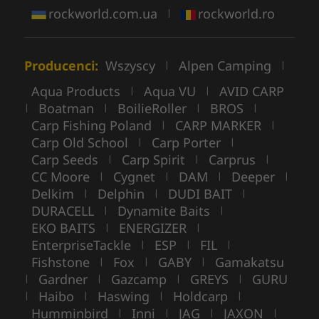
rockworld.com.ua
rockworld.ro
|
Producenci:
Wszyscy
Alpen Camping
|
|
Aqua Products
Aqua VU
AVID CARP
|
|
Boatman
BoilieRoller
BROS
|
|
|
|
Carp Fishing Poland
CARP MARKER
|
|
Carp Old School
Carp Porter
|
|
Carp Seeds
Carp Spirit
Carprus
|
|
|
CC Moore
Cygnet
DAM
Deeper
|
|
|
|
Delkim
Delphin
DUDI BAIT
|
|
|
DURACELL
Dynamite Baits
|
|
EKO BAITS
ENERGIZER
|
|
EnterpriseTackle
ESP
FIL
|
|
|
Fishstone
Fox
GABY
Gamakatsu
|
|
|
Gardner
Gazcamp
GREYS
GURU
|
|
|
|
Haibo
Haswing
Holdcarp
|
|
|
|
Humminbird
Inni
JAG
JAXON
|
|
|
|