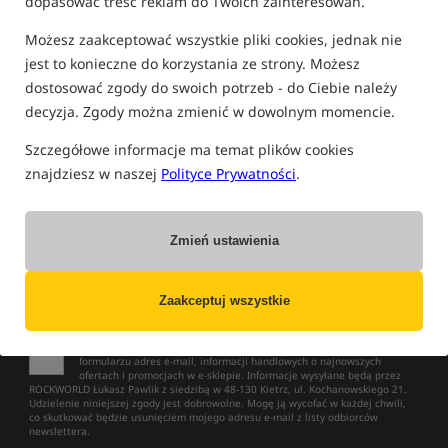
dopasować treść reklam do Twoich zainteresowań.
Możesz zaakceptować wszystkie pliki cookies, jednak nie
jest to konieczne do korzystania ze strony. Możesz
dostosować zgody do swoich potrzeb - do Ciebie należy
NOWOŚCI
»
WYPRZEDAŻE
»
PROMOCJE
decyzja. Zgody można zmienić w dowolnym momencie.
Zapisz się do newslettera i bądź na bieżąco
z najlepszymi okazjami!
Szczegółowe informacje ma temat plików cookies
znajdziesz w naszej
Polityce Prywatności
.
Zapisz się
Wypisz się
Zmień ustawienia
Język komunikacji
Zaakceptuj wszystkie
Wyrażam zgodę na otrzymywanie drogą elektroniczną, na podany w
formularzu adres e-mail, informacji handlowych o najnowszych
ofertach i promocjach w e-sklepie. Informacje wysyłane będą przez
ROCKWORLD Łukasz Pawlik z siedzibą w 48-130 Kietrz, ul. Kochanowskiego 21.
Udzielenie niniejszej zgody jest dobrowolne. Mogę ją wycofać w każdej chwili,
co skutkować będzie usunięciem mojego adresu e-mail z listy odbiorców
newslettera.