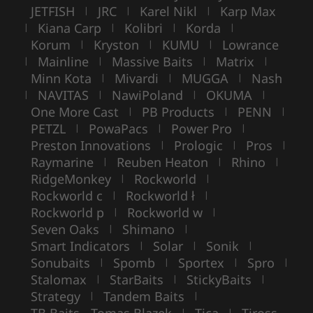
JETFISH
JRC
Karel Nikl
Karp Max
|
|
|
Kiana Carp
Kolibri
Korda
|
|
|
|
Korum
Kryston
KUMU
Lowrance
|
|
|
Mainline
Massive Baits
Matrix
|
|
|
|
Minn Kota
Mivardi
MUGGA
Nash
|
|
|
NAVITAS
NawiPoland
OKUMA
|
|
|
|
One More Cast
PB Products
PENN
|
|
|
PETZL
PowaPacs
Power Pro
|
|
|
Preston Innovations
Prologic
Pros
|
|
|
Raymarine
Reuben Heaton
Rhino
|
|
|
RidgeMonkey
Rockworld
|
|
Rockworld c
Rockworld ł
|
|
Rockworld p
Rockworld w
|
|
Seven Oaks
Shimano
|
|
Smart Indicators
Solar
Sonik
|
|
|
Sonubaits
Spomb
Sportex
Spro
|
|
|
|
Stalomax
StarBaits
StickyBaits
|
|
|
Strategy
Tandem Baits
|
|
|
|